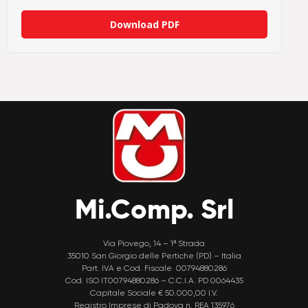
Download PDF
Mi.Comp. Srl
Via Piovego, 14 – 1ª Strada
35010 San Giorgio delle Pertiche (PD) – Italia
Part. IVA e Cod. Fiscale
‘
00794880286
Cod. ISO IT00794880286 – C.C.I.A. PD 0064435
Capitale Sociale € 50.000,00 I.V.
Registro Imprese di Padova n. REA 135976