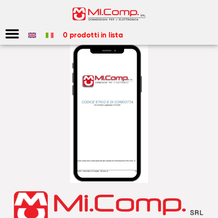
contenuto
0
prodotti
in lista